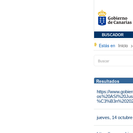
BUSCADOR
Estás en
Inicio
Resultados
https://www.gobie
os%20ASI%20Jus
%C3%B3n%202025
jueves, 14 octubr