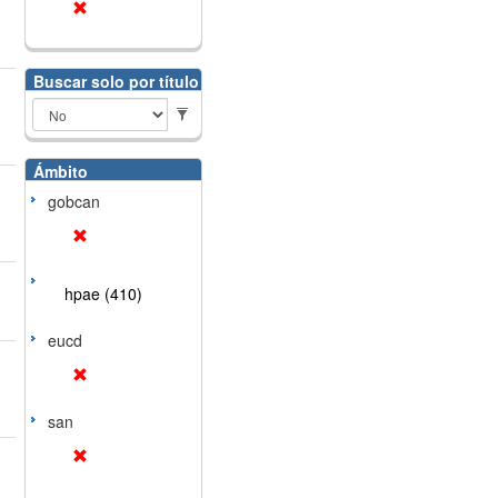
Buscar solo por título
Ámbito
gobcan
hpae (410)
eucd
san