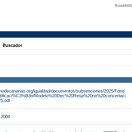
Accesibil
>
Buscador
rnodecanarias.org/igualdad/documentos/subvenciones/2025/Fond
tificaci%C3%B3n/Modelo%20Dec%20Resp%20no%20concertaci
.odt
e 2004