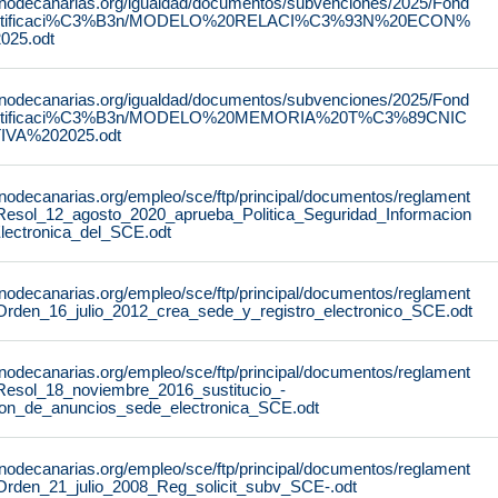
rnodecanarias.org/igualdad/documentos/subvenciones/2025/Fond
stificaci%C3%B3n/MODELO%20RELACI%C3%93N%20ECON%
25.odt
rnodecanarias.org/igualdad/documentos/subvenciones/2025/Fond
stificaci%C3%B3n/MODELO%20MEMORIA%20T%C3%89CNIC
IVA%202025.odt
rnodecanarias.org/empleo/sce/ftp/principal/documentos/reglament
Resol_12_agosto_2020_aprueba_Politica_Seguridad_Informacion
lectronica_del_SCE.odt
rnodecanarias.org/empleo/sce/ftp/principal/documentos/reglament
Orden_16_julio_2012_crea_sede_y_registro_electronico_SCE.odt
rnodecanarias.org/empleo/sce/ftp/principal/documentos/reglament
Resol_18_noviembre_2016_sustitucio_-
lon_de_anuncios_sede_electronica_SCE.odt
rnodecanarias.org/empleo/sce/ftp/principal/documentos/reglament
Orden_21_julio_2008_Reg_solicit_subv_SCE-.odt