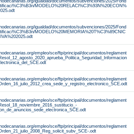
rnodecanarias.org/igualdad/documentos/subvenciones/2025/Fond
stificaci%C3%B3n/MODELO%20RELACI%C3%93N%20ECON%
25.odt
rnodecanarias.org/igualdad/documentos/subvenciones/2025/Fond
stificaci%C3%B3n/MODELO%20MEMORIA%20T%C3%89CNIC
IVA%202025.odt
rnodecanarias.org/empleo/sce/ftp/principal/documentos/reglament
Resol_12_agosto_2020_aprueba_Politica_Seguridad_Informacion
lectronica_del_SCE.odt
rnodecanarias.org/empleo/sce/ftp/principal/documentos/reglament
Orden_16_julio_2012_crea_sede_y_registro_electronico_SCE.odt
rnodecanarias.org/empleo/sce/ftp/principal/documentos/reglament
Resol_18_noviembre_2016_sustitucio_-
lon_de_anuncios_sede_electronica_SCE.odt
rnodecanarias.org/empleo/sce/ftp/principal/documentos/reglament
Orden_21_julio_2008_Reg_solicit_subv_SCE-.odt