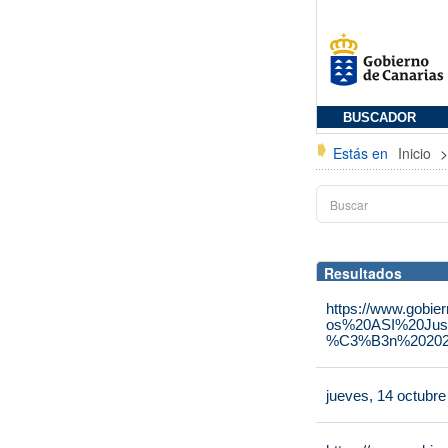
BUSCADOR
Estás en
Inicio
Resultados
https://www.gobie
os%20ASI%20Jus
%C3%B3n%202025
jueves, 14 octubr