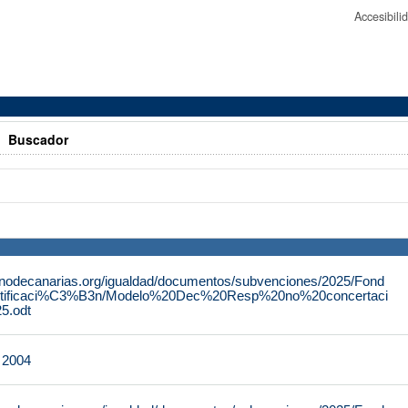
Accesibil
>
Buscador
rnodecanarias.org/igualdad/documentos/subvenciones/2025/Fond
tificaci%C3%B3n/Modelo%20Dec%20Resp%20no%20concertaci
.odt
e 2004