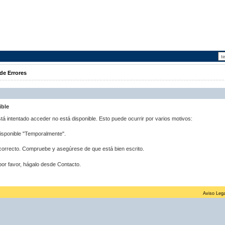
de Errores
ible
stá intentado acceder no está disponible. Esto puede ocurrir por varios motivos:
disponible "Temporalmente".
correcto. Compruebe y asegúrese de que está bien escrito.
por favor, hágalo desde Contacto.
Aviso Lega