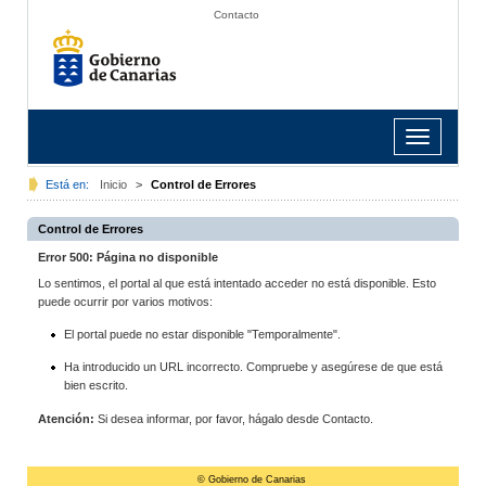
Contacto
Toggle
navigation
Está en:
Inicio
>
Control de Errores
Control de Errores
Error 500: Página no disponible
Lo sentimos, el portal al que está intentado acceder no está disponible. Esto
puede ocurrir por varios motivos:
El portal puede no estar disponible "Temporalmente".
Ha introducido un URL incorrecto. Compruebe y asegúrese de que está
bien escrito.
Atención:
Si desea informar, por favor, hágalo desde Contacto.
© Gobierno de Canarias