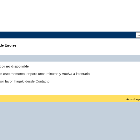
de Errores
idor no disponible
 en este momento, espere unos minutos y vuelva a intentarlo.
por favor, hágalo desde Contacto.
Aviso Lega