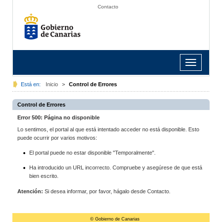
Contacto
Toggle
navigation
Está en:
Inicio
>
Control de Errores
Control de Errores
Error 500: Página no disponible
Lo sentimos, el portal al que está intentado acceder no está disponible. Esto
puede ocurrir por varios motivos:
El portal puede no estar disponible "Temporalmente".
Ha introducido un URL incorrecto. Compruebe y asegúrese de que está
bien escrito.
Atención:
Si desea informar, por favor, hágalo desde Contacto.
© Gobierno de Canarias