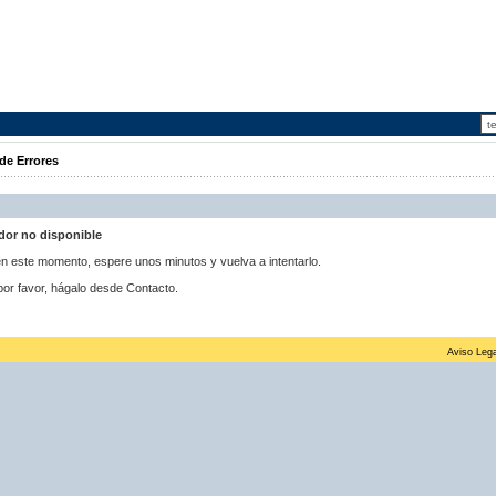
de Errores
idor no disponible
 en este momento, espere unos minutos y vuelva a intentarlo.
por favor, hágalo desde Contacto.
Aviso Lega