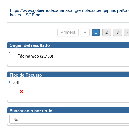
https://www.gobiernodecanarias.org/empleo/sce/ftp/principal
iva_del_SCE.odt
Primera
«
1
2
3
Origen del resultado
Página web (2.753)
Tipo de Recurso
odt
Buscar solo por título