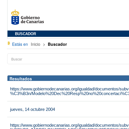
BUSCADOR
Estás en
Inicio
>
Buscador
Resultados
https://www.gobiernodecanarias.org/igualdad/documentos/su
%C3%B3n/Modelo%20Dec%20Resp%20no%20concertaci%C3
jueves, 14 octubre 2004
https://www.gobiernodecanarias.org/igualdad/documentos/su