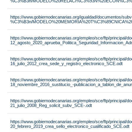
%C3%B3n/MODELO%20RELACI%C3%93N%20ECON%C3%93
https://www.gobiernodecanarias.org/igualdad/documentos/su
%C3%B3n/MODELO%20MEMORIA%20T%C3%89CNICA%20JU
https://www.gobiernodecanarias.org/empleo/sce/ftp/principal
12_agosto_2020_aprueba_Politica_Seguridad_Informacion_Adm
https://www.gobiernodecanarias.org/empleo/sce/ftp/principal
16_julio_2012_crea_sede_y_registro_electronico_SCE.odt
https://www.gobiernodecanarias.org/empleo/sce/ftp/principal
18_noviembre_2016_sustitucio_-publicacion_a_tablon_de_anu
https://www.gobiernodecanarias.org/empleo/sce/ftp/principal
21_julio_2008_Reg_solicit_subv_SCE-.odt
https://www.gobiernodecanarias.org/empleo/sce/ftp/principal
20_febrero_2019_crea_sello_electronico_cualificado_SCE.odt