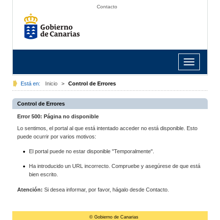
Contacto
Toggle
navigation
Está en:
Inicio
>
Control de Errores
Control de Errores
Error 500: Página no disponible
Lo sentimos, el portal al que está intentado acceder no está disponible. Esto
puede ocurrir por varios motivos:
El portal puede no estar disponible "Temporalmente".
Ha introducido un URL incorrecto. Compruebe y asegúrese de que está
bien escrito.
Atención:
Si desea informar, por favor, hágalo desde Contacto.
© Gobierno de Canarias