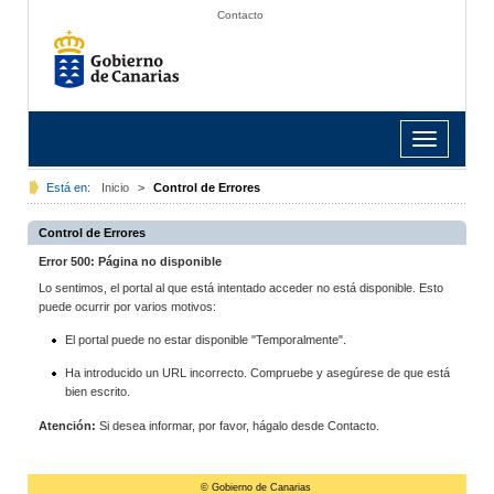
Contacto
Toggle
navigation
Está en:
Inicio
>
Control de Errores
Control de Errores
Error 500: Página no disponible
Lo sentimos, el portal al que está intentado acceder no está disponible. Esto
puede ocurrir por varios motivos:
El portal puede no estar disponible "Temporalmente".
Ha introducido un URL incorrecto. Compruebe y asegúrese de que está
bien escrito.
Atención:
Si desea informar, por favor, hágalo desde Contacto.
© Gobierno de Canarias