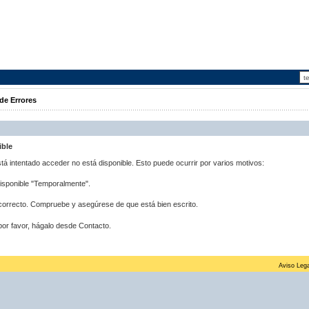
de Errores
ible
stá intentado acceder no está disponible. Esto puede ocurrir por varios motivos:
disponible "Temporalmente".
correcto. Compruebe y asegúrese de que está bien escrito.
por favor, hágalo desde Contacto.
Aviso Lega