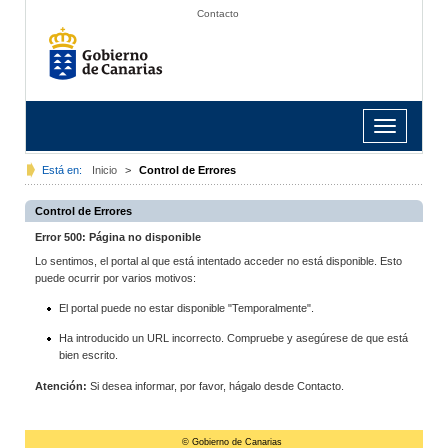
Contacto
Toggle
navigation
Está en:
Inicio
>
Control de Errores
Control de Errores
Error 500: Página no disponible
Lo sentimos, el portal al que está intentado acceder no está disponible. Esto
puede ocurrir por varios motivos:
El portal puede no estar disponible "Temporalmente".
Ha introducido un URL incorrecto. Compruebe y asegúrese de que está
bien escrito.
Atención:
Si desea informar, por favor, hágalo desde Contacto.
© Gobierno de Canarias