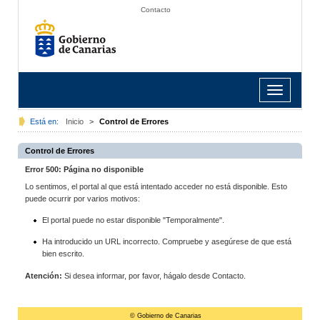
Contacto
Toggle
navigation
Está en:
Inicio
>
Control de Errores
Control de Errores
Error 500: Página no disponible
Lo sentimos, el portal al que está intentado acceder no está disponible. Esto
puede ocurrir por varios motivos:
El portal puede no estar disponible "Temporalmente".
Ha introducido un URL incorrecto. Compruebe y asegúrese de que está
bien escrito.
Atención:
Si desea informar, por favor, hágalo desde Contacto.
© Gobierno de Canarias