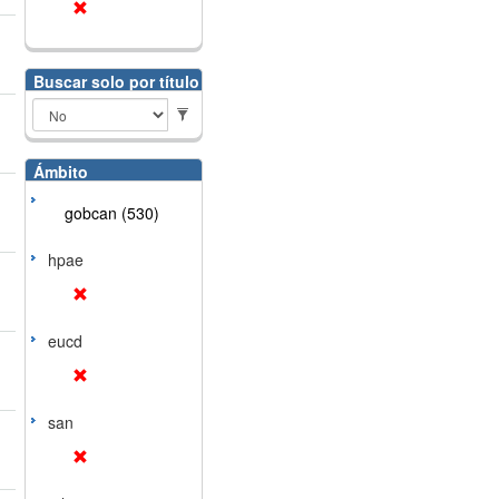
Buscar solo por título
Ámbito
gobcan (530)
hpae
eucd
san