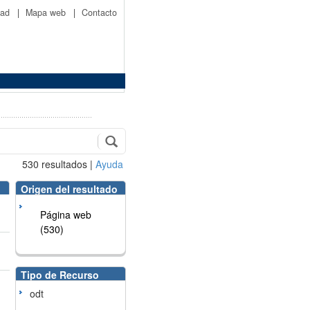
idad
|
Mapa web
|
Contacto
530
resultados
|
Ayuda
Origen del resultado
Página web
(530)
Tipo de Recurso
odt