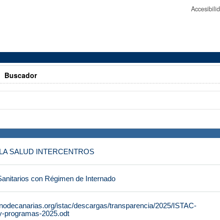
Accesibil
>
Buscador
E LA SALUD INTERCENTROS
Sanitarios con Régimen de Internado
rnodecanarias.org/istac/descargas/transparencia/2025/ISTAC-
y-programas-2025.odt