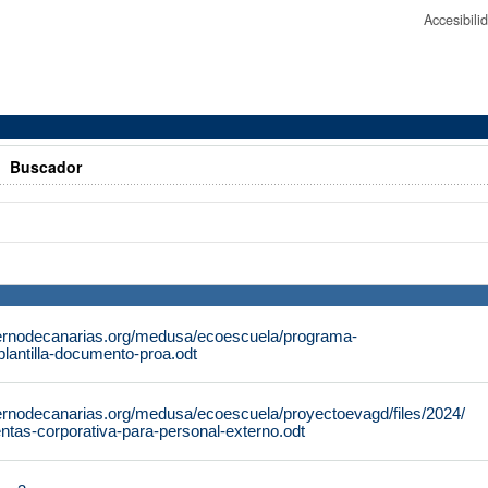
Accesibil
>
Buscador
ernodecanarias.org/medusa/ecoescuela/programa-
/plantilla-documento-proa.odt
ernodecanarias.org/medusa/ecoescuela/proyectoevagd/files/2024/
entas-corporativa-para-personal-externo.odt