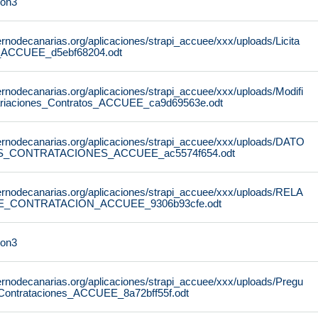
on3
rnodecanarias.org/aplicaciones/strapi_accuee/xxx/uploads/Licita
_ACCUEE_d5ebf68204.odt
rnodecanarias.org/aplicaciones/strapi_accuee/xxx/uploads/Modifi
ariaciones_Contratos_ACCUEE_ca9d69563e.odt
ernodecanarias.org/aplicaciones/strapi_accuee/xxx/uploads/DATO
S_CONTRATACIONES_ACCUEE_ac5574f654.odt
ernodecanarias.org/aplicaciones/strapi_accuee/xxx/uploads/RELA
_CONTRATACION_ACCUEE_9306b93cfe.odt
on3
ernodecanarias.org/aplicaciones/strapi_accuee/xxx/uploads/Pregu
Contrataciones_ACCUEE_8a72bff55f.odt