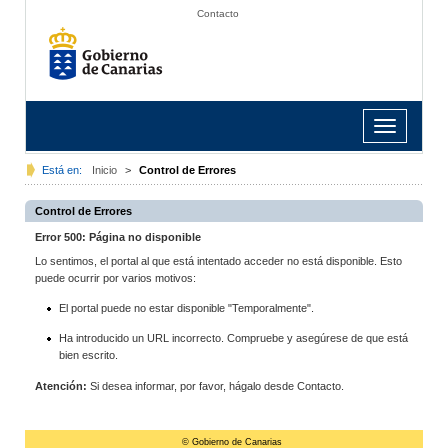
Contacto
Toggle
navigation
Está en:
Inicio
>
Control de Errores
Control de Errores
Error 500: Página no disponible
Lo sentimos, el portal al que está intentado acceder no está disponible. Esto
puede ocurrir por varios motivos:
El portal puede no estar disponible "Temporalmente".
Ha introducido un URL incorrecto. Compruebe y asegúrese de que está
bien escrito.
Atención:
Si desea informar, por favor, hágalo desde Contacto.
© Gobierno de Canarias