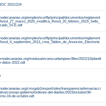
 BOC 2021/224
rnodecanarias.org/empleo/sce/ftp/principal/documentos/reglament
Resol_27_marzo_2020_modifica_Resol_20_febrero_2019_Sello_
ficado_SCE.odt
rnodecanarias.org/empleo/sce/ftp/principal/documentos/reglament
Resol_4_septiembre_2013_crea_Tablon_de_Anuncios_Electronic
rnodecanarias.org/medusa/ecoescuela/opeec/files/2022/10/plantil
e-datos-2022.odt
o
rnodecanarias.org/cmsgob1/export/sites/transparencia/temas/acci
tiva/consejo-gobierno/ordenes-del-dia/doc/2023/octubre/36-
erno-16-de-octubre.odt