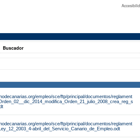
Accesibil
>
Buscador
rnodecanarias.org/empleo/sce/ftp/principal/documentos/reglament
Orden_02__dic_2014_modifica_Orden_21_julio_2008_crea_reg_s
dt
rnodecanarias.org/empleo/sce/ftp/principal/documentos/reglament
Ley_12_2003_4-abril_del_Servicio_Canario_de_Empleo.odt