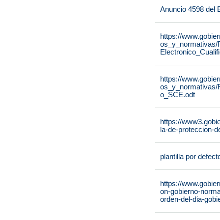
Anuncio 4598 del
https://www.gobie
os_y_normativas/
Electronico_Cuali
https://www.gobie
os_y_normativas/
o_SCE.odt
https://www3.gobie
la-de-proteccion-d
plantilla por defect
https://www.gobie
on-gobierno-norma
orden-del-dia-gobi