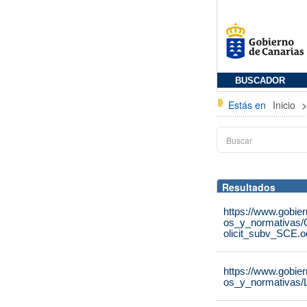
BUSCADOR
Estás en
Inicio
Resultados
https://www.gobie
os_y_normativas/
olicit_subv_SCE.o
https://www.gobie
os_y_normativas/