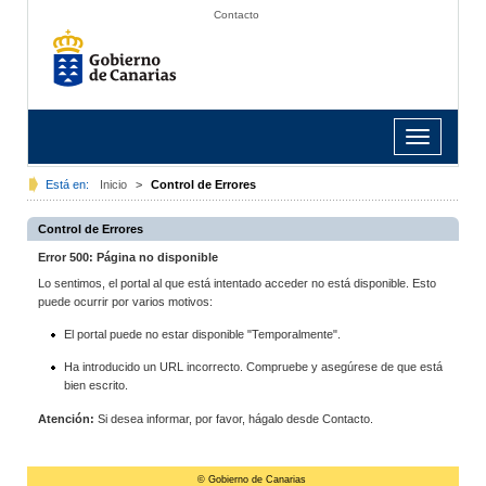
Contacto
Toggle
navigation
Está en:
Inicio
>
Control de Errores
Control de Errores
Error 500: Página no disponible
Lo sentimos, el portal al que está intentado acceder no está disponible. Esto
puede ocurrir por varios motivos:
El portal puede no estar disponible "Temporalmente".
Ha introducido un URL incorrecto. Compruebe y asegúrese de que está
bien escrito.
Atención:
Si desea informar, por favor, hágalo desde Contacto.
© Gobierno de Canarias