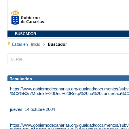
BUSCADOR
Estás en
Inicio
>
Buscador
Resultados
https://www.gobiernodecanarias.org/igualdad/documentos/su
%C3%B3n/Modelo%20Dec%20Resp%20no%20concertaci%C3
jueves, 14 octubre 2004
https://www.gobiernodecanarias.org/igualdad/documentos/su