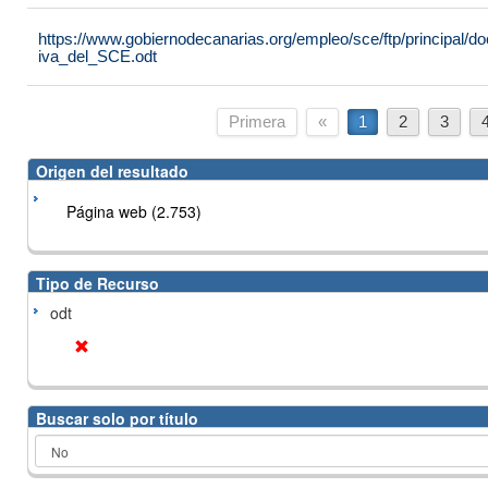
https://www.gobiernodecanarias.org/empleo/sce/ftp/principal
iva_del_SCE.odt
Primera
«
1
2
3
Origen del resultado
Página web (2.753)
Tipo de Recurso
odt
Buscar solo por título