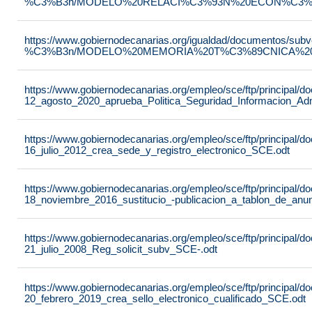
%C3%B3n/MODELO%20RELACI%C3%93N%20ECON%C3%93
https://www.gobiernodecanarias.org/igualdad/documentos/su
%C3%B3n/MODELO%20MEMORIA%20T%C3%89CNICA%20JU
https://www.gobiernodecanarias.org/empleo/sce/ftp/principal
12_agosto_2020_aprueba_Politica_Seguridad_Informacion_Adm
https://www.gobiernodecanarias.org/empleo/sce/ftp/principal
16_julio_2012_crea_sede_y_registro_electronico_SCE.odt
https://www.gobiernodecanarias.org/empleo/sce/ftp/principal
18_noviembre_2016_sustitucio_-publicacion_a_tablon_de_anu
https://www.gobiernodecanarias.org/empleo/sce/ftp/principal
21_julio_2008_Reg_solicit_subv_SCE-.odt
https://www.gobiernodecanarias.org/empleo/sce/ftp/principal
20_febrero_2019_crea_sello_electronico_cualificado_SCE.odt