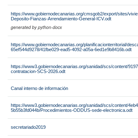
https://www.gobiernodecanarias.org/cmsgob2/export/sites/vivie
Deposito-Fianzas-Arrendamiento-General-ICV.odt
generated by python-docx
https://www.gobiernodecanarias.org/planificacionterritorial/de
65ef544d9278/41fbe029-ead5-4092-a05a-6ed1e9b8416b.odt
https://www3.gobiernodecanarias.org/sanidad/scs/content/919
contratacion-SCS-2026.odt
Canal interno de información
https://www3.gobiernodecanarias.org/sanidad/scs/content/4eb
5b55b3fd044b/Procedimientos-ODDUS-sede-electronica.odt
secretariado2019