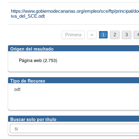
https://www.gobiernodecanarias.org/empleo/sce/ftp/principal
iva_del_SCE.odt
Primera
«
1
2
3
Origen del resultado
Página web (2.753)
Tipo de Recurso
odt
Buscar solo por título