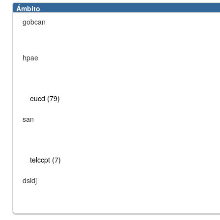
Ámbito
gobcan
hpae
eucd (79)
san
telccpt (7)
dsidj