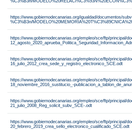
%C3%B3n/MODELO%20RELACI%C3%93N%20ECON%C3%93
https://www.gobiernodecanarias.org/igualdad/documentos/su
%C3%B3n/MODELO%20MEMORIA%20T%C3%89CNICA%20JU
https://www.gobiernodecanarias.org/empleo/sce/ftp/principal
12_agosto_2020_aprueba_Politica_Seguridad_Informacion_Adm
https://www.gobiernodecanarias.org/empleo/sce/ftp/principal
16_julio_2012_crea_sede_y_registro_electronico_SCE.odt
https://www.gobiernodecanarias.org/empleo/sce/ftp/principal
18_noviembre_2016_sustitucio_-publicacion_a_tablon_de_anu
https://www.gobiernodecanarias.org/empleo/sce/ftp/principal
21_julio_2008_Reg_solicit_subv_SCE-.odt
https://www.gobiernodecanarias.org/empleo/sce/ftp/principal
20_febrero_2019_crea_sello_electronico_cualificado_SCE.odt