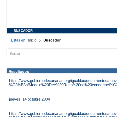
BUSCADOR
Estás en
Inicio
>
Buscador
Resultados
https://www.gobiernodecanarias.org/igualdad/documentos/su
%C3%B3n/Modelo%20Dec%20Resp%20no%20concertaci%C3
jueves, 14 octubre 2004
https://www.gobiernodecanarias.org/igualdad/documentos/su