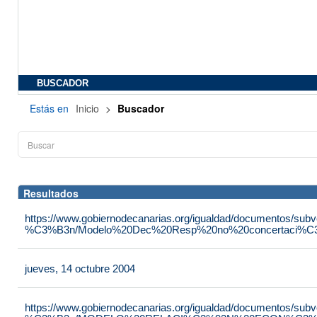
BUSCADOR
Estás en
Inicio
>
Buscador
Resultados
https://www.gobiernodecanarias.org/igualdad/documentos/su
%C3%B3n/Modelo%20Dec%20Resp%20no%20concertaci%C3
jueves, 14 octubre 2004
https://www.gobiernodecanarias.org/igualdad/documentos/su