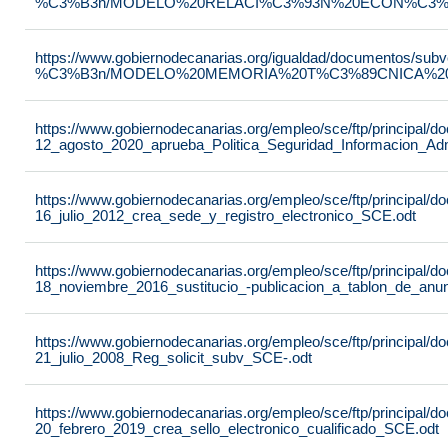
%C3%B3n/MODELO%20RELACI%C3%93N%20ECON%C3%93
https://www.gobiernodecanarias.org/igualdad/documentos/su
%C3%B3n/MODELO%20MEMORIA%20T%C3%89CNICA%20JU
https://www.gobiernodecanarias.org/empleo/sce/ftp/principal
12_agosto_2020_aprueba_Politica_Seguridad_Informacion_Adm
https://www.gobiernodecanarias.org/empleo/sce/ftp/principal
16_julio_2012_crea_sede_y_registro_electronico_SCE.odt
https://www.gobiernodecanarias.org/empleo/sce/ftp/principal
18_noviembre_2016_sustitucio_-publicacion_a_tablon_de_anu
https://www.gobiernodecanarias.org/empleo/sce/ftp/principal
21_julio_2008_Reg_solicit_subv_SCE-.odt
https://www.gobiernodecanarias.org/empleo/sce/ftp/principal
20_febrero_2019_crea_sello_electronico_cualificado_SCE.odt