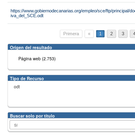
https://www.gobiernodecanarias.org/empleo/sce/ftp/principal
iva_del_SCE.odt
Primera
«
1
2
3
Origen del resultado
Página web (2.753)
Tipo de Recurso
odt
Buscar solo por título