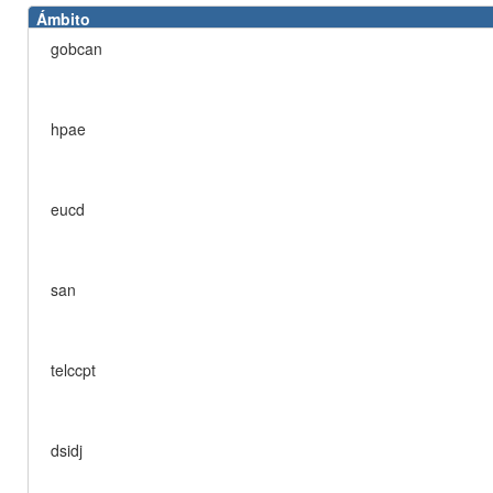
Ámbito
gobcan
hpae
eucd
san
telccpt
dsidj