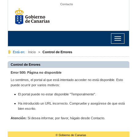
Contacto
Toggle
navigation
Está en:
Inicio
>
Control de Errores
Control de Errores
Error 500: Página no disponible
Lo sentimos, el portal al que está intentado acceder no está disponible. Esto
puede ocurrir por varios motivos:
El portal puede no estar disponible "Temporalmente".
Ha introducido un URL incorrecto. Compruebe y asegúrese de que está
bien escrito.
Atención:
Si desea informar, por favor, hágalo desde Contacto.
© Gobierno de Canarias