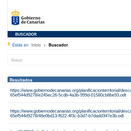
BUSCADOR
Estás en
Inicio
>
Buscador
Resultados
https://www.gobiernodecanarias.org/planificacionterritorial/de
65ef544d9278/e245ec26-5cdb-4a3b-999d-01580cb8be93.odt
https://www.gobiernodecanarias.org/planificacionterritorial/de
65ef544d9278/48e0bd13-f622-4f3c-b3d7-b7dadd347e3b.odt