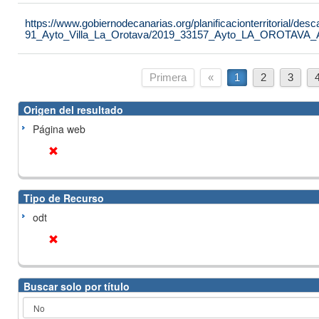
https://www.gobiernodecanarias.org/planificacionterritorial/de
91_Ayto_Villa_La_Orotava/2019_33157_Ayto_LA_OROTAVA
Primera
«
1
2
3
Origen del resultado
Página web
Tipo de Recurso
odt
Buscar solo por título