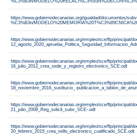
%C3%B3n/MODELO%20RELACI%C3%93N%20ECON%C3%93
https://www.gobiernodecanarias.org/igualdad/documentos/su
%C3%B3n/MODELO%20MEMORIA%20T%C3%89CNICA%20JU
https://www.gobiernodecanarias.org/empleo/sce/ftp/principal
12_agosto_2020_aprueba_Politica_Seguridad_Informacion_Adm
https://www.gobiernodecanarias.org/empleo/sce/ftp/principal
16_julio_2012_crea_sede_y_registro_electronico_SCE.odt
https://www.gobiernodecanarias.org/empleo/sce/ftp/principal
18_noviembre_2016_sustitucio_-publicacion_a_tablon_de_anu
https://www.gobiernodecanarias.org/empleo/sce/ftp/principal
21_julio_2008_Reg_solicit_subv_SCE-.odt
https://www.gobiernodecanarias.org/empleo/sce/ftp/principal
20_febrero_2019_crea_sello_electronico_cualificado_SCE.odt