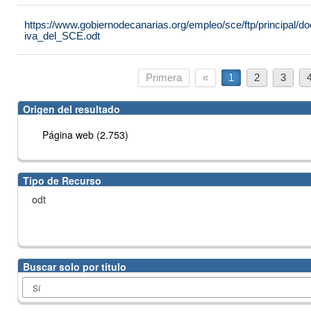
https://www.gobiernodecanarias.org/empleo/sce/ftp/principal
iva_del_SCE.odt
Primera
«
1
2
3
Origen del resultado
Página web (2.753)
Tipo de Recurso
odt
Buscar solo por título