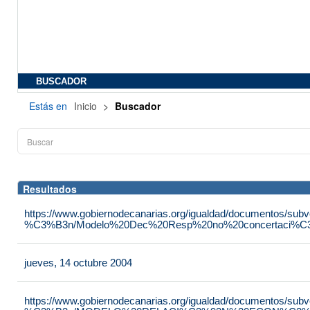
BUSCADOR
Estás en
Inicio
>
Buscador
Resultados
https://www.gobiernodecanarias.org/igualdad/documentos/su
%C3%B3n/Modelo%20Dec%20Resp%20no%20concertaci%C3
jueves, 14 octubre 2004
https://www.gobiernodecanarias.org/igualdad/documentos/su