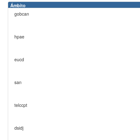
Ámbito
gobcan
hpae
eucd
san
telccpt
dsidj