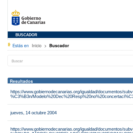
BUSCADOR
Estás en
Inicio
>
Buscador
Resultados
https://www.gobiernodecanarias.org/igualdad/documentos/su
%C3%B3n/Modelo%20Dec%20Resp%20no%20concertaci%C3
jueves, 14 octubre 2004
https://www.gobiernodecanarias.org/igualdad/documentos/su