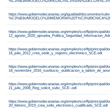
%C3%B3n/MODELO%20RELACI%C3%93N%20ECON%C3%93
https://www.gobiernodecanarias.org/igualdad/documentos/su
%C3%B3n/MODELO%20MEMORIA%20T%C3%89CNICA%20JU
https://www.gobiernodecanarias.org/empleo/sce/ftp/principal
12_agosto_2020_aprueba_Politica_Seguridad_Informacion_Adm
https://www.gobiernodecanarias.org/empleo/sce/ftp/principal
16_julio_2012_crea_sede_y_registro_electronico_SCE.odt
https://www.gobiernodecanarias.org/empleo/sce/ftp/principal
18_noviembre_2016_sustitucio_-publicacion_a_tablon_de_anu
https://www.gobiernodecanarias.org/empleo/sce/ftp/principal
21_julio_2008_Reg_solicit_subv_SCE-.odt
https://www.gobiernodecanarias.org/empleo/sce/ftp/principal
20_febrero_2019_crea_sello_electronico_cualificado_SCE.odt