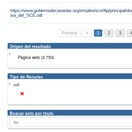
https://www.gobiernodecanarias.org/empleo/sce/ftp/principal
iva_del_SCE.odt
Primera
«
1
2
3
Origen del resultado
Página web (2.753)
Tipo de Recurso
odt
Buscar solo por título