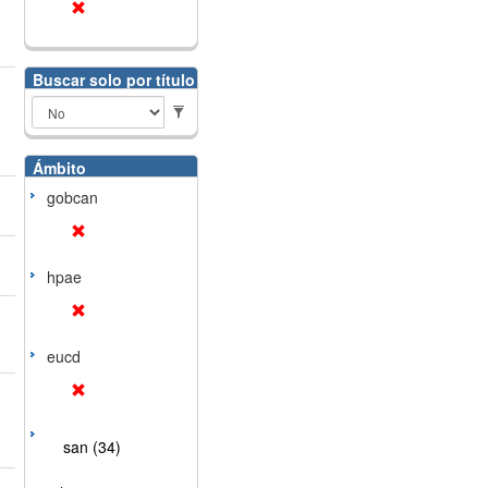
Buscar solo por título
Ámbito
gobcan
hpae
eucd
san (34)