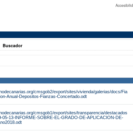
Accesibil
>
Buscador
nodecanarias.org/cmsgob2/export/sites/vivienda/galerias/docs/Fia
ion-Anual-Depositos-Fianzas-Concertado.odt
rnodecanarias.org/cmsgob1/export/sites/transparencia/destacados
2019-05-13-INFORME-SOBRE-EL-GRADO-DE-APLICACION-DE-
no2018.odt