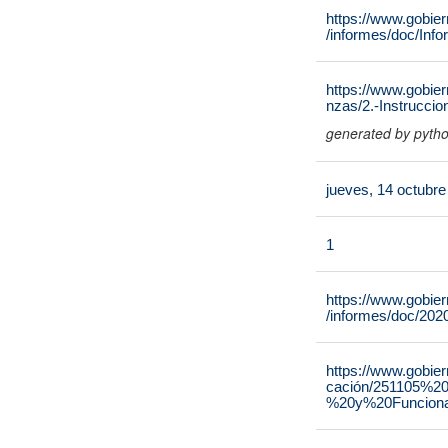
https://www.gobie
/informes/doc/Inf
https://www.gobier
nzas/2.-Instrucci
generated by pyth
jueves, 14 octubr
1
https://www.gobie
/informes/doc/20
https://www.gobie
cación/251105%20
%20y%20Funciona