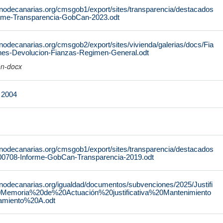
rnodecanarias.org/cmsgob1/export/sites/transparencia/destacados
orme-Transparencia-GobCan-2023.odt
nodecanarias.org/cmsgob2/export/sites/vivienda/galerias/docs/Fia
ones-Devolucion-Fianzas-Regimen-General.odt
on-docx
e 2004
rnodecanarias.org/cmsgob1/export/sites/transparencia/destacados
200708-Informe-GobCan-Transparencia-2019.odt
rnodecanarias.org/igualdad/documentos/subvenciones/2025/Justifi
Memoria%20de%20Actuación%20justificativa%20Mantenimiento
miento%20A.odt