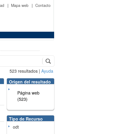
idad
|
Mapa web
|
Contacto
523
resultados
|
Ayuda
Origen del resultado
Página web
(523)
Tipo de Recurso
odt