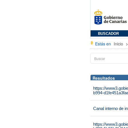
BUSCADOR
Estás en
Inicio
Resultados
https://www3.gobi
b994-d1fe451a3fae
Canal interno de i
https://www3.gobi