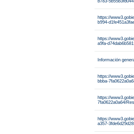
b783-5b55b3fd044
https://www3.gobi
b994-d1fe451a3fae
https://www3.gobi
a9fa-d74dab6b581
Información gener
https://www3.gobi
bbba-7fa0622a0a64
https://www3.gobi
7fa0622a0a64/Reso
https://www3.gobi
a357-3fde6d29d28