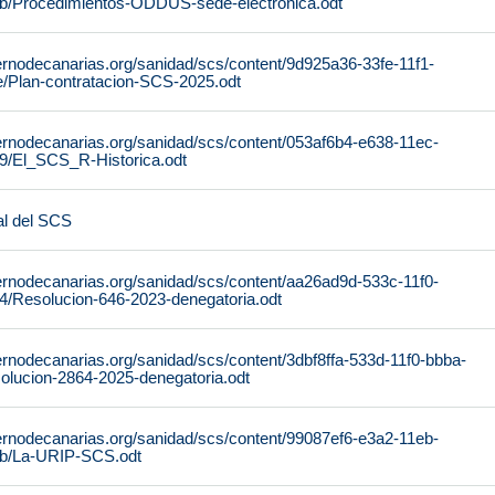
b/Procedimientos-ODDUS-sede-electronica.odt
ernodecanarias.org/sanidad/scs/content/9d925a36-33fe-11f1-
/Plan-contratacion-SCS-2025.odt
ernodecanarias.org/sanidad/scs/content/053af6b4-e638-11ec-
9/El_SCS_R-Historica.odt
al del SCS
ernodecanarias.org/sanidad/scs/content/aa26ad9d-533c-11f0-
/Resolucion-646-2023-denegatoria.odt
ernodecanarias.org/sanidad/scs/content/3dbf8ffa-533d-11f0-bbba-
lucion-2864-2025-denegatoria.odt
ernodecanarias.org/sanidad/scs/content/99087ef6-e3a2-11eb-
b/La-URIP-SCS.odt