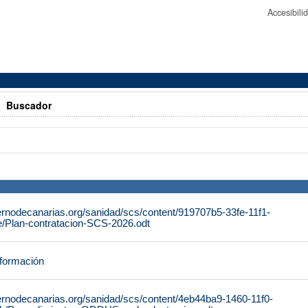
Accesibil
>
Buscador
ernodecanarias.org/sanidad/scs/content/919707b5-33fe-11f1-
/Plan-contratacion-SCS-2026.odt
nformación
ernodecanarias.org/sanidad/scs/content/4eb44ba9-1460-11f0-