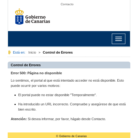
Contacto
Toggle
navigation
Está en:
Inicio
>
Control de Errores
Control de Errores
Error 500: Página no disponible
Lo sentimos, el portal al que está intentado acceder no está disponible. Esto
puede ocurrir por varios motivos:
El portal puede no estar disponible "Temporalmente".
Ha introducido un URL incorrecto. Compruebe y asegúrese de que está
bien escrito.
Atención:
Si desea informar, por favor, hágalo desde Contacto.
© Gobierno de Canarias