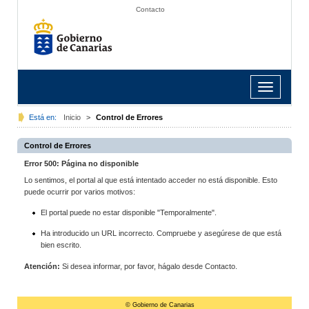
Contacto
Toggle
navigation
Está en:
Inicio
>
Control de Errores
Control de Errores
Error 500: Página no disponible
Lo sentimos, el portal al que está intentado acceder no está disponible. Esto
puede ocurrir por varios motivos:
El portal puede no estar disponible "Temporalmente".
Ha introducido un URL incorrecto. Compruebe y asegúrese de que está
bien escrito.
Atención:
Si desea informar, por favor, hágalo desde Contacto.
© Gobierno de Canarias