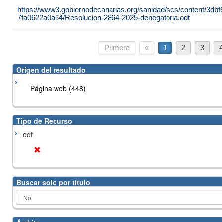
https://www3.gobiernodecanarias.org/sanidad/scs/content/3dbf
7fa0622a0a64/Resolucion-2864-2025-denegatoria.odt
Primera
«
1
2
3
Origen del resultado
Página web (448)
Tipo de Recurso
odt
Buscar solo por título