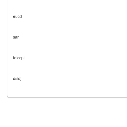
eucd
san
telccpt
dsidj