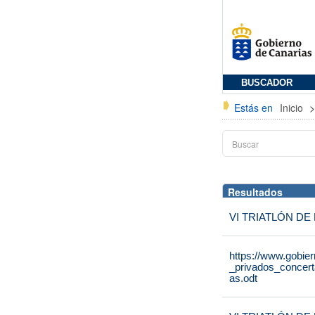
BUSCADOR
Estás en
Inicio
Resultados
VI TRIATLÓN D
https://www.gobie
_privados_concer
as.odt