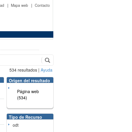
idad
|
Mapa web
|
Contacto
534
resultados
|
Ayuda
Origen del resultado
Página web
(534)
Tipo de Recurso
odt