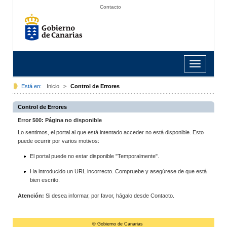
Contacto
Toggle
navigation
Está en:
Inicio
>
Control de Errores
Control de Errores
Error 500: Página no disponible
Lo sentimos, el portal al que está intentado acceder no está disponible. Esto
puede ocurrir por varios motivos:
El portal puede no estar disponible "Temporalmente".
Ha introducido un URL incorrecto. Compruebe y asegúrese de que está
bien escrito.
Atención:
Si desea informar, por favor, hágalo desde Contacto.
© Gobierno de Canarias