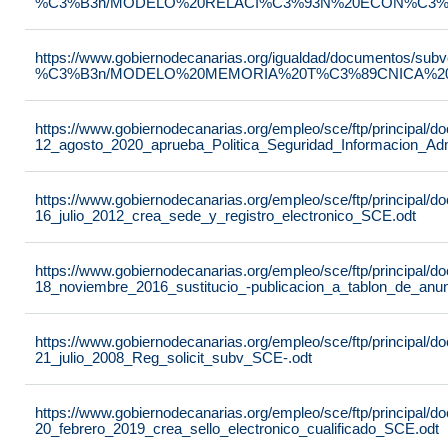
%C3%B3n/MODELO%20RELACI%C3%93N%20ECON%C3%93
https://www.gobiernodecanarias.org/igualdad/documentos/su
%C3%B3n/MODELO%20MEMORIA%20T%C3%89CNICA%20JU
https://www.gobiernodecanarias.org/empleo/sce/ftp/principal
12_agosto_2020_aprueba_Politica_Seguridad_Informacion_Adm
https://www.gobiernodecanarias.org/empleo/sce/ftp/principal
16_julio_2012_crea_sede_y_registro_electronico_SCE.odt
https://www.gobiernodecanarias.org/empleo/sce/ftp/principal
18_noviembre_2016_sustitucio_-publicacion_a_tablon_de_anu
https://www.gobiernodecanarias.org/empleo/sce/ftp/principal
21_julio_2008_Reg_solicit_subv_SCE-.odt
https://www.gobiernodecanarias.org/empleo/sce/ftp/principal
20_febrero_2019_crea_sello_electronico_cualificado_SCE.odt