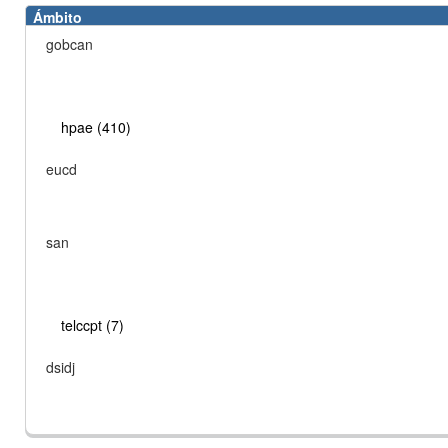
Ámbito
gobcan
hpae (410)
eucd
san
telccpt (7)
dsidj