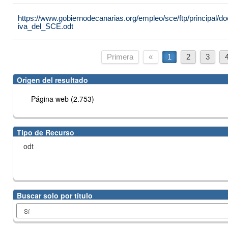
https://www.gobiernodecanarias.org/empleo/sce/ftp/principal
iva_del_SCE.odt
Primera
«
1
2
3
Origen del resultado
Página web (2.753)
Tipo de Recurso
odt
Buscar solo por título