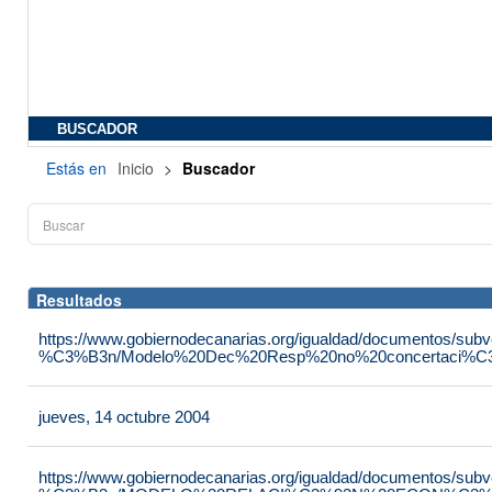
BUSCADOR
Estás en
Inicio
>
Buscador
Resultados
https://www.gobiernodecanarias.org/igualdad/documentos/su
%C3%B3n/Modelo%20Dec%20Resp%20no%20concertaci%C3
jueves, 14 octubre 2004
https://www.gobiernodecanarias.org/igualdad/documentos/su