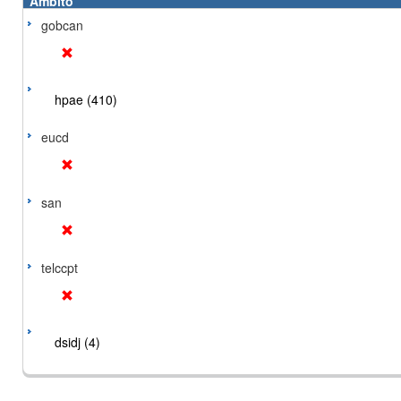
Ámbito
gobcan
hpae (410)
eucd
san
telccpt
dsidj (4)