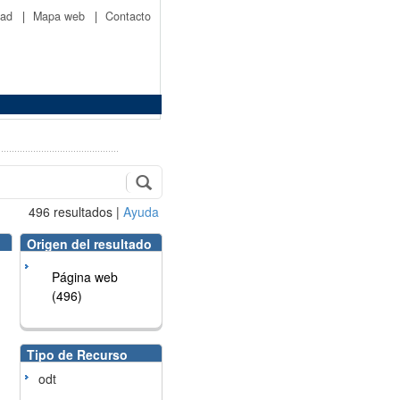
idad
|
Mapa web
|
Contacto
496
resultados
|
Ayuda
Origen del resultado
Página web
(496)
Tipo de Recurso
odt