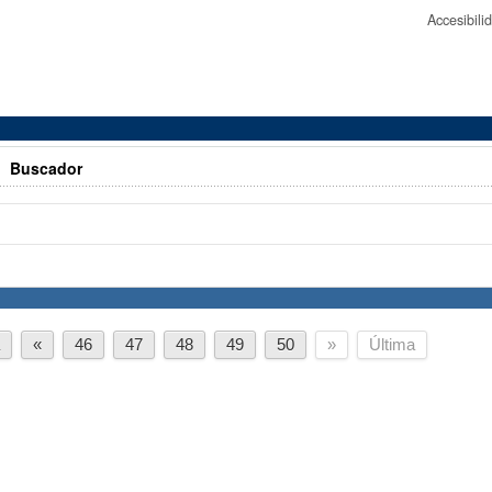
Accesibil
>
Buscador
a
«
46
47
48
49
50
»
Última