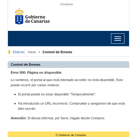
Contacto
Toggle
navigation
Está en:
Inicio
>
Control de Errores
Control de Errores
Error 500: Página no disponible
Lo sentimos, el portal al que está intentado acceder no está disponible. Esto
puede ocurrir por varios motivos:
El portal puede no estar disponible "Temporalmente".
Ha introducido un URL incorrecto. Compruebe y asegúrese de que está
bien escrito.
Atención:
Si desea informar, por favor, hágalo desde Contacto.
© Gobierno de Canarias