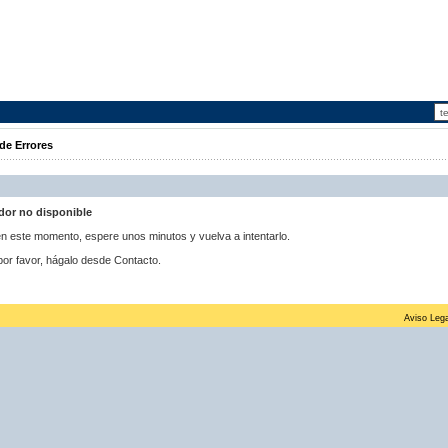
de Errores
idor no disponible
 en este momento, espere unos minutos y vuelva a intentarlo.
por favor, hágalo desde Contacto.
Aviso Lega