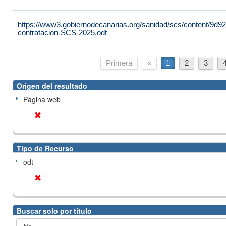
https://www3.gobiernodecanarias.org/sanidad/scs/content/9d9
contratacion-SCS-2025.odt
Primera
«
1
2
3
Origen del resultado
Página web
Tipo de Recurso
odt
Buscar solo por título