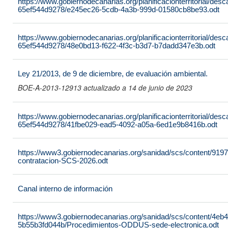
https://www.gobiernodecanarias.org/planificacionterritorial/de
65ef544d9278/e245ec26-5cdb-4a3b-999d-01580cb8be93.odt
https://www.gobiernodecanarias.org/planificacionterritorial/de
65ef544d9278/48e0bd13-f622-4f3c-b3d7-b7dadd347e3b.odt
Ley 21/2013, de 9 de diciembre, de evaluación ambiental.
BOE-A-2013-12913 actualizado a 14 de junio de 2023
https://www.gobiernodecanarias.org/planificacionterritorial/de
65ef544d9278/41fbe029-ead5-4092-a05a-6ed1e9b8416b.odt
https://www3.gobiernodecanarias.org/sanidad/scs/content/919
contratacion-SCS-2026.odt
Canal interno de información
https://www3.gobiernodecanarias.org/sanidad/scs/content/4eb
5b55b3fd044b/Procedimientos-ODDUS-sede-electronica.odt