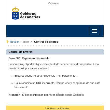
Contacto
Toggle
navigation
Está en:
Inicio
>
Control de Errores
Control de Errores
Error 500: Página no disponible
Lo sentimos, el portal al que está intentado acceder no está disponible. Esto
puede ocurrir por varios motivos:
El portal puede no estar disponible "Temporalmente".
Ha introducido un URL incorrecto. Compruebe y asegúrese de que está
bien escrito.
Atención:
Si desea informar, por favor, hágalo desde Contacto.
© Gobierno de Canarias