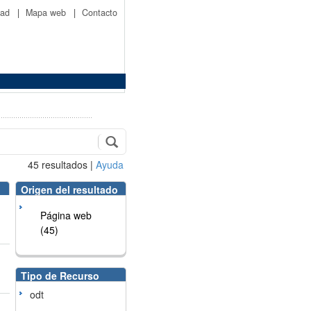
idad
|
Mapa web
|
Contacto
45
resultados
|
Ayuda
Origen del resultado
Página web
(45)
Tipo de Recurso
odt