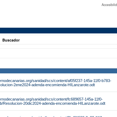
Accesibil
>
Buscador
ernodecanarias.org/sanidad/scs/content/af05f237-145a-11f0-b783-
olucion-2ene2024-adenda-encomienda-HILanzarote.odt
ernodecanarias.org/sanidad/scs/content/fc689657-145a-11f0-
b/Resolucion-20dic2024-adenda-encomienda-HILanzarote.odt