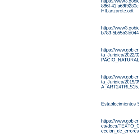
https://www3.gobi
886f-41fa69f9280
HILanzarote.odt
https://www3.gobi
b783-5b55b3fd044
https://www.gobier
ta_Juridica/20
PACIO_NATURAL
https://www.gobier
ta_Juridica/2019
A_ART24TRLS15.
Establecimientos 
https://www.gobie
es/docs/TEXTO_C
eccion_de_errores