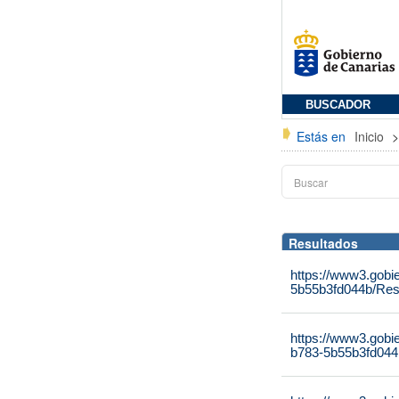
BUSCADOR
Estás en
Inicio
Resultados
https://www3.gobi
5b55b3fd044b/Res
https://www3.gobi
b783-5b55b3fd044