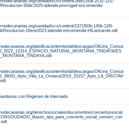
ernodecanarias.org/sanidad/scs/content/2bd01508-2c32-11f1-
c/Resolucion-30dic2025-adenda-prorroga4-encomienda-
ernodecanarias.org/sanidad/scs/content/1371f50b-145b-11f0-
b/Resolucion-10ene2023-adenda-encomienda-HILanzarote.odt
nodecanarias.org/planificacionterritorial/descargas/Oficina_Consul
22/02_2022_12314_ESPACIO_NATURAL_MONTANA_TINDAYA/ES
_MONTANA_TINDAYA.odt
nodecanarias.org/planificacionterritorial/descargas/Oficina_Consul
/09_38091_Ayto_Villa_La_Orotava/2019_33157_Ayto_LA_OROTAV
odt
Sanitarios con Régimen de Internado
rnodecanarias.org/derechossociales/documentos/conciertossocial
ONSOLIDADO_Bases_tipo_para_concierto_social_version_corr
.odt