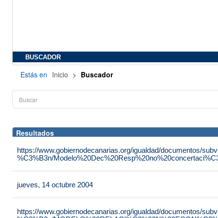
BUSCADOR
Estás en
Inicio
>
Buscador
Resultados
https://www.gobiernodecanarias.org/igualdad/documentos/su
%C3%B3n/Modelo%20Dec%20Resp%20no%20concertaci%C3
jueves, 14 octubre 2004
https://www.gobiernodecanarias.org/igualdad/documentos/su