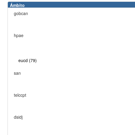
Ámbito
gobcan
hpae
eucd (79)
san
telccpt
dsidj