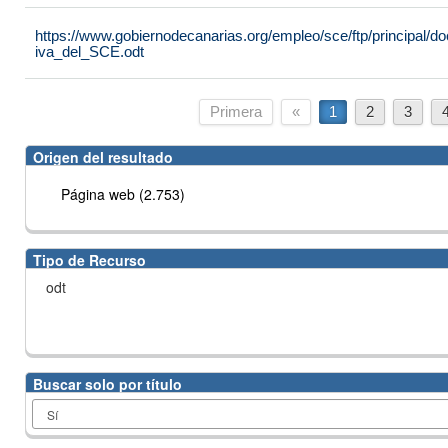
https://www.gobiernodecanarias.org/empleo/sce/ftp/principal
iva_del_SCE.odt
Primera
«
1
2
3
Origen del resultado
Página web (2.753)
Tipo de Recurso
odt
Buscar solo por título