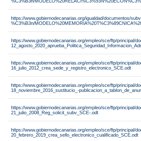
%C3%B3n/MODELO%20RELACI%C3%93N%20ECON%C3%93
https://www.gobiernodecanarias.org/igualdad/documentos/su
%C3%B3n/MODELO%20MEMORIA%20T%C3%89CNICA%20JU
https://www.gobiernodecanarias.org/empleo/sce/ftp/principal
12_agosto_2020_aprueba_Politica_Seguridad_Informacion_Adm
https://www.gobiernodecanarias.org/empleo/sce/ftp/principal
16_julio_2012_crea_sede_y_registro_electronico_SCE.odt
https://www.gobiernodecanarias.org/empleo/sce/ftp/principal
18_noviembre_2016_sustitucio_-publicacion_a_tablon_de_anu
https://www.gobiernodecanarias.org/empleo/sce/ftp/principal
21_julio_2008_Reg_solicit_subv_SCE-.odt
https://www.gobiernodecanarias.org/empleo/sce/ftp/principal
20_febrero_2019_crea_sello_electronico_cualificado_SCE.odt