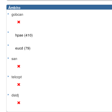
Ámbito
gobcan
hpae (410)
eucd (79)
san
telccpt
dsidj