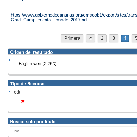
https://www.gobiernodecanarias.org/cmsgob1/export/sites/tran
Grad_Cumplimiento_firmado_2017.odt
Primera
«
2
3
4
Origen del resultado
Página web (2.753)
Tipo de Recurso
odt
Buscar solo por título