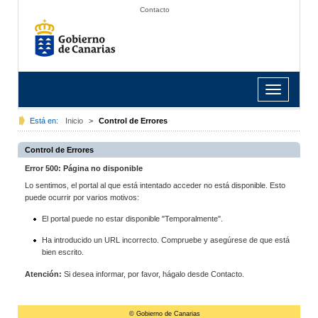
Contacto
Toggle
navigation
Está en:
Inicio
>
Control de Errores
Control de Errores
Error 500: Página no disponible
Lo sentimos, el portal al que está intentado acceder no está disponible. Esto
puede ocurrir por varios motivos:
El portal puede no estar disponible "Temporalmente".
Ha introducido un URL incorrecto. Compruebe y asegúrese de que está
bien escrito.
Atención:
Si desea informar, por favor, hágalo desde Contacto.
© Gobierno de Canarias