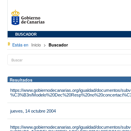
BUSCADOR
Estás en
Inicio
>
Buscador
Resultados
https://www.gobiernodecanarias.org/igualdad/documentos/su
%C3%B3n/Modelo%20Dec%20Resp%20no%20concertaci%C3
jueves, 14 octubre 2004
https://www.gobiernodecanarias.org/igualdad/documentos/su