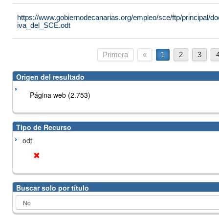
https://www.gobiernodecanarias.org/empleo/sce/ftp/principal
iva_del_SCE.odt
Primera
«
1
2
3
Origen del resultado
Página web (2.753)
Tipo de Recurso
odt
Buscar solo por título