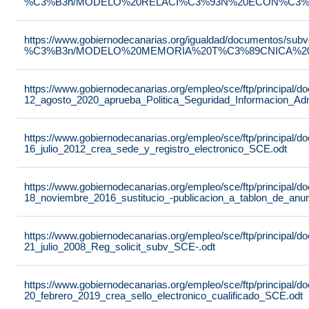
%C3%B3n/MODELO%20RELACI%C3%93N%20ECON%C3%93
https://www.gobiernodecanarias.org/igualdad/documentos/su
%C3%B3n/MODELO%20MEMORIA%20T%C3%89CNICA%20JU
https://www.gobiernodecanarias.org/empleo/sce/ftp/principal
12_agosto_2020_aprueba_Politica_Seguridad_Informacion_Adm
https://www.gobiernodecanarias.org/empleo/sce/ftp/principal
16_julio_2012_crea_sede_y_registro_electronico_SCE.odt
https://www.gobiernodecanarias.org/empleo/sce/ftp/principal
18_noviembre_2016_sustitucio_-publicacion_a_tablon_de_anu
https://www.gobiernodecanarias.org/empleo/sce/ftp/principal
21_julio_2008_Reg_solicit_subv_SCE-.odt
https://www.gobiernodecanarias.org/empleo/sce/ftp/principal
20_febrero_2019_crea_sello_electronico_cualificado_SCE.odt