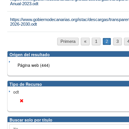
Anual-2023.odt
https://www.gobiernodecanarias.org/istac/descargas/transparen
2026-2030.odt
Primera
«
1
2
3
Origen del resultado
Página web (444)
Tipo de Recurso
odt
Buscar solo por título