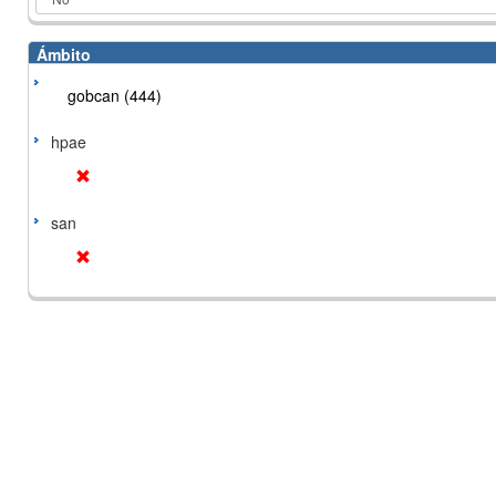
Ámbito
gobcan (444)
hpae
san