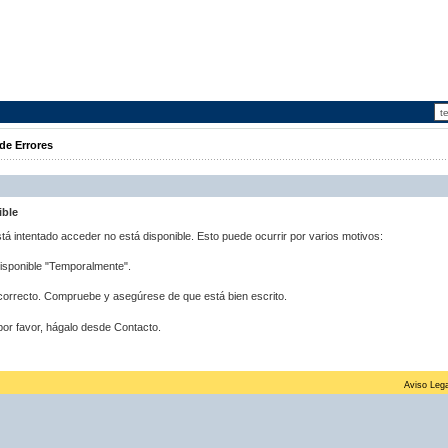
de Errores
ible
stá intentado acceder no está disponible. Esto puede ocurrir por varios motivos:
disponible "Temporalmente".
correcto. Compruebe y asegúrese de que está bien escrito.
por favor, hágalo desde Contacto.
Aviso Lega