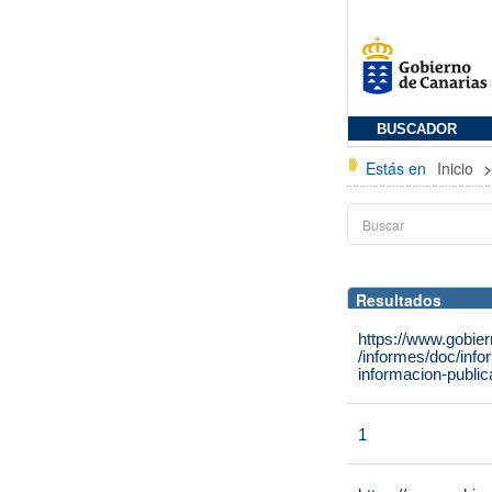
BUSCADOR
Estás en
Inicio
Resultados
https://www.gobie
/informes/doc/info
informacion-public
1