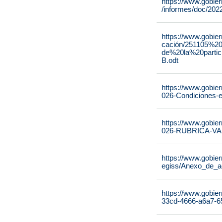
https://www.gobie
/informes/doc/20
https://www.gobie
cación/251105%2
de%20la%20parti
B.odt
https://www.gobie
026-Condiciones-ej
https://www.gobie
026-RUBRICA-V
https://www.gobie
egiss/Anexo_de_a
https://www.gobier
33cd-4666-a6a7-6