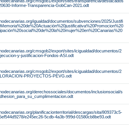
rnodecanarias.org/cmsgob1/export/sites/transparencia/destacados
220630-Informe-Transparencia-GobCan-2021.odt
rnodecanarias.org/igualdad/documentos/subvenciones/2025/Justifi
0Memoria%20de%20Actuación%20justificativa%20Promocion%20
cipación%20social%20de%20la%20mujer%20en%20Canarias%20
rnodecanarias.org/cmsgob2/export/sites/icigualdad/documentos/2
ecucion-y-justificacion-Fondos-ASI.odt
rnodecanarias.org/cmsgob2/export/sites/icigualdad/documentos/2
ALORACION-PROYECTOS-PEVG.odt
rnodecanarias.org/derechossociales/documentos/inclusionsocial/s
dhesion_para_su_cumplimentacion.odt
nodecanarias.org/planificacionterritorial/descargas/sita/809373c5-
5ef544d9278/e245ec26-5cdb-4a3b-999d-01580cb8be93.odt