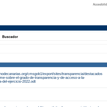
Accesibil
>
Buscador
rnodecanarias.org/cmsgob1/export/sites/transparencia/destacados
rme-sobre-el-grado-de-transparencia-y-de-acceso-a-la-
a-del-ejercicio-2022.odt