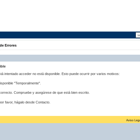
de Errores
ible
stá intentado acceder no está disponible. Esto puede ocurrir por varios motivos:
disponible "Temporalmente".
correcto. Compruebe y asegúrese de que está bien escrito.
por favor, hágalo desde Contacto.
Aviso Lega